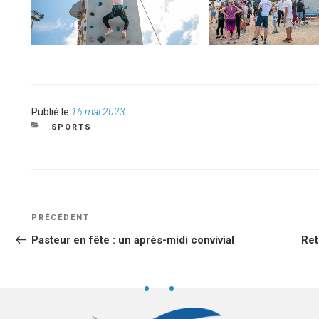
Publié
Publié le
16 mai 2023
le
CATÉGORIES
SPORTS
NAVIGATION
Article
PRÉCÉDENT
DE
précédent
Pasteur en fête : un après-midi convivial
Ret
L’ARTICLE