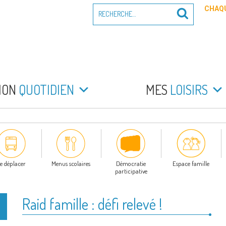
Recherche
CHAQU
Recherche
pour
:
PEYRADE
an la Peyrade
MON
QUOTIDIEN
MES
LOISIRS
e déplacer
Menus scolaires
Démocratie
Espace famille
participative
Raid famille : défi relevé !