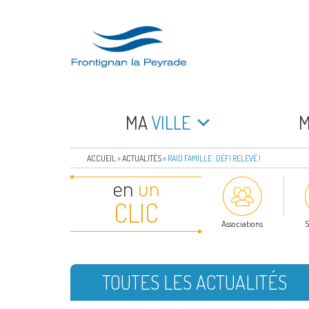
Aller
au
contenu
principal
FRONTIGNAN LA 
Bienvenue sur le site de la commune de Frontign
MA
VILLE
ACCUEIL
»
ACTUALITÉS
»
RAID FAMILLE : DÉFI RELEVÉ !
en
un
CLIC
Associations
S
TOUTES LES ACTUALITÉS