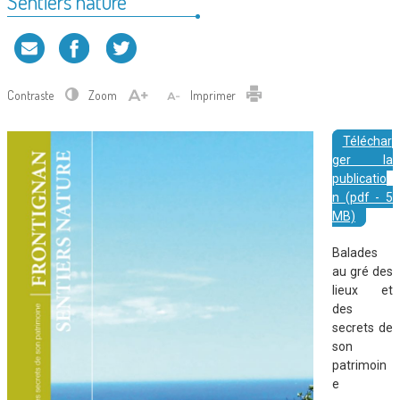
Sentiers nature
Contraste
Zoom
Imprimer
Téléchar
ger la
publicatio
n (pdf - 5
MB)
Balades
au gré des
lieux et
des
secrets de
son
patrimoin
e