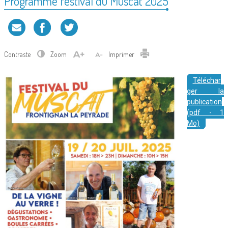
Programme festival du Muscat 2025
Contraste
Zoom
Imprimer
Téléchar
ger la
publication
(pdf - 1
Mo)