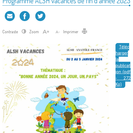
Programme ALSH vacances de fin d’année 2023
Contraste
Zoom
Imprimer
Téléc
harger
la
publicat
ion (pdf
- 272
Ko)