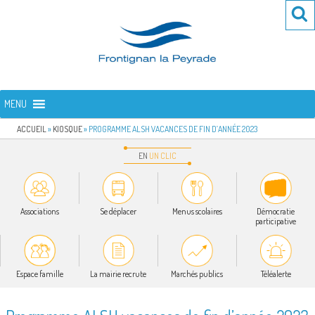
Aller
Re
R
au
po
contenu
:
principal
FRONTIGNAN LA PEYRADE
Bienvenue sur le site de la commune de Frontignan la Peyrade
MENU
ACCUEIL
»
KIOSQUE
»
PROGRAMME ALSH VACANCES DE FIN D’ANNÉE 2023
EN
UN
CLIC
Associations
Se déplacer
Menus scolaires
Démocratie
participative
Espace famille
La mairie recrute
Marchés publics
Téléalerte