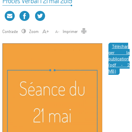
Procès Verbal | 21 mai 2019
Contraste
Zoom
Imprimer
Téléchar
ger la
publication
(pdf - 2
MB)