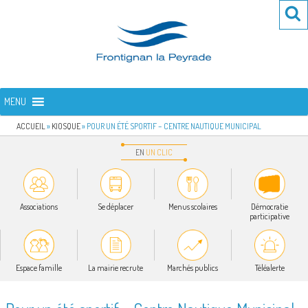
Aller
Re
R
au
po
contenu
:
principal
FRONTIGNAN LA PEYRADE
Bienvenue sur le site de la commune de Frontignan la Peyrade
MENU
ACCUEIL
»
KIOSQUE
»
POUR UN ÉTÉ SPORTIF – CENTRE NAUTIQUE MUNICIPAL
EN
UN
CLIC
Associations
Se déplacer
Menus scolaires
Démocratie
participative
Espace famille
La mairie recrute
Marchés publics
Téléalerte