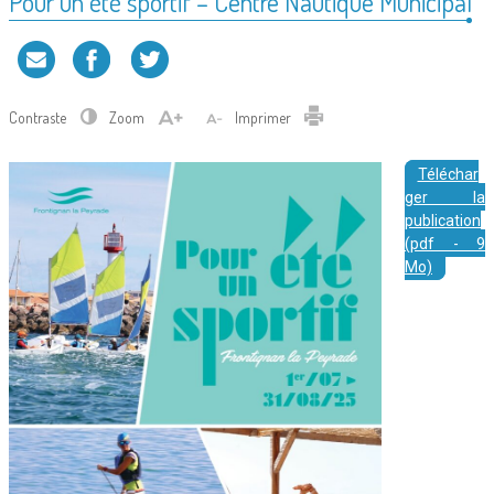
Pour un été sportif – Centre Nautique Municipal
Contraste
Zoom
Imprimer
Téléchar
ger la
publication
(pdf - 9
Mo)