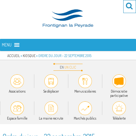
Aller
Re
R
au
po
contenu
:
principal
FRONTIGNAN LA PEYRADE
Bienvenue sur le site de la commune de Frontignan la Peyrade
MENU
ACCUEIL
»
KIOSQUE
»
ORDRE DU JOUR – 22 SEPTEMBRE 2015
EN
UN
CLIC
Associations
Se déplacer
Menus scolaires
Démocratie
participative
Espace famille
La mairie recrute
Marchés publics
Téléalerte