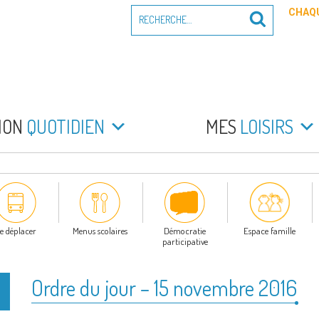
Recherche
CHAQU
Recherche
pour
:
PEYRADE
an la Peyrade
MON
QUOTIDIEN
MES
LOISIRS
e déplacer
Menus scolaires
Démocratie
Espace famille
participative
Ordre du jour – 15 novembre 2016