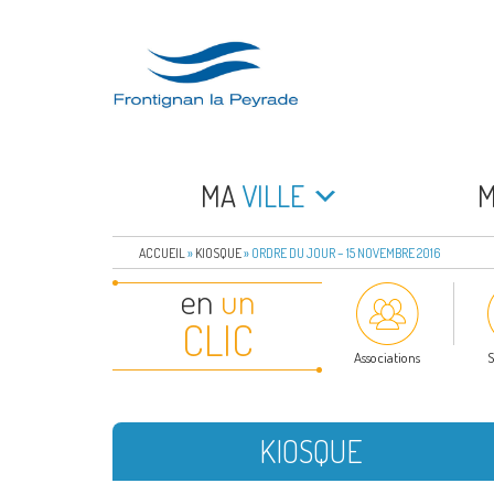
Aller
au
contenu
principal
FRONTIGNAN LA 
Bienvenue sur le site de la commune de Frontign
MA
VILLE
ACCUEIL
»
KIOSQUE
»
ORDRE DU JOUR – 15 NOVEMBRE 2016
en
un
CLIC
Associations
S
KIOSQUE