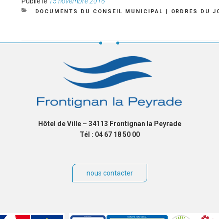
Publié
Publié le
15 novembre 2016
le
CATÉGORIES
DOCUMENTS DU CONSEIL MUNICIPAL
|
ORDRES DU J
Hôtel de Ville – 34113 Frontignan la Peyrade
Tél : 04 67 18 50 00
nous contacter