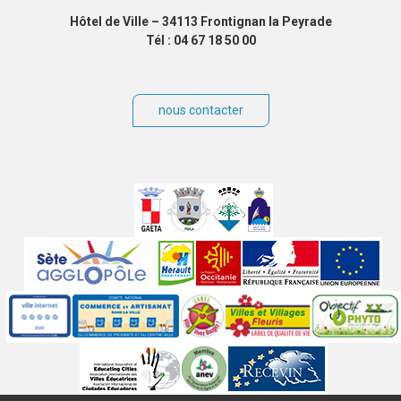
Hôtel de Ville – 34113 Frontignan la Peyrade
Tél : 04 67 18 50 00
nous contacter
Villes
jumelées
Sites
partenaires
Labels
Autres