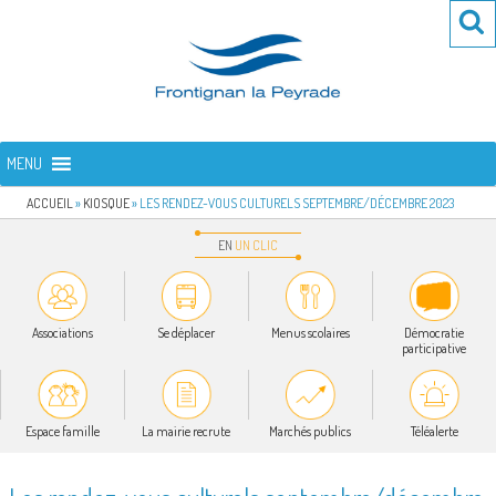
Aller
Re
R
au
po
contenu
:
principal
FRONTIGNAN LA PEYRADE
Bienvenue sur le site de la commune de Frontignan la Peyrade
MENU
ACCUEIL
»
KIOSQUE
»
LES RENDEZ-VOUS CULTURELS SEPTEMBRE/DÉCEMBRE 2023
EN
UN
CLIC
Associations
Se déplacer
Menus scolaires
Démocratie
participative
Espace famille
La mairie recrute
Marchés publics
Téléalerte