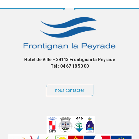
Hôtel de Ville – 34113 Frontignan la Peyrade
Tél : 04 67 18 50 00
nous contacter
Villes
jumelées
Sites