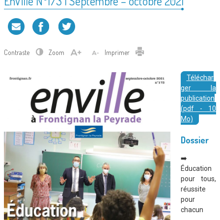
EnVille N°173 | Septembre – octobre 2021
Contraste
Zoom
Imprimer
Téléchar
ger la
publication
(pdf - 10
Mo)
Dossier
➡️
Éducation
pour tous,
réussite
pour
chacun