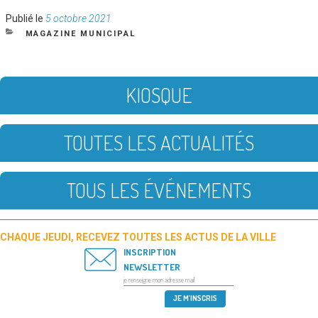
Publié
Publié le
5 octobre 2021
le
CATÉGORIES
MAGAZINE MUNICIPAL
KIOSQUE
TOUTES LES ACTUALITÉS
TOUS LES ÉVÉNEMENTS
CHAQUE JEUDI, RECEVEZ TOUTES LES ACTUS DE LA VILLE
INSCRIPTION
NEWSLETTER