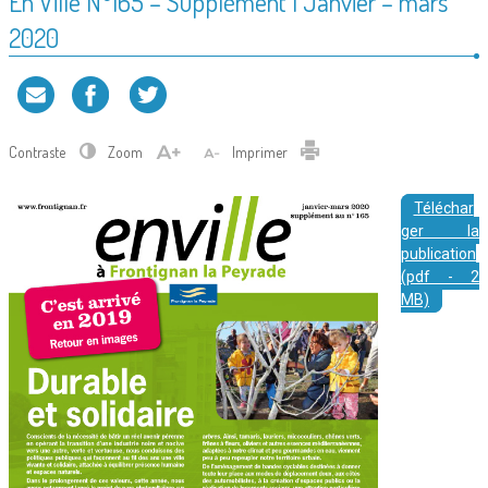
En Ville N°165 – Supplément | Janvier – mars
2020
Contraste
Zoom
Imprimer
Téléchar
ger la
publication
(pdf - 2
MB)