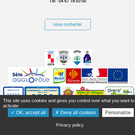
Tél : 04 67 18 50 00
nous contacter
Villes
jumelées
Sites
partenaires
Labels
This site uses cookies and gives you control over what you want to
Autres
activate
OK, accept all
Deny all cookies
Personalize
Privacy policy
Mentions légales
Accessibilité
Plan du site
Contact
Crédits
Gérer les cookies
Politique de confidentialité