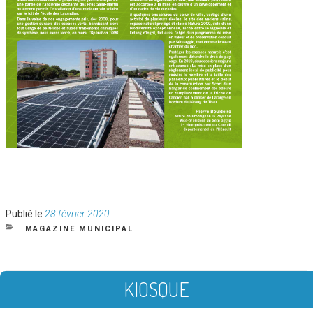
Publié
Publié le
28 février 2020
le
CATÉGORIES
MAGAZINE MUNICIPAL
KIOSQUE