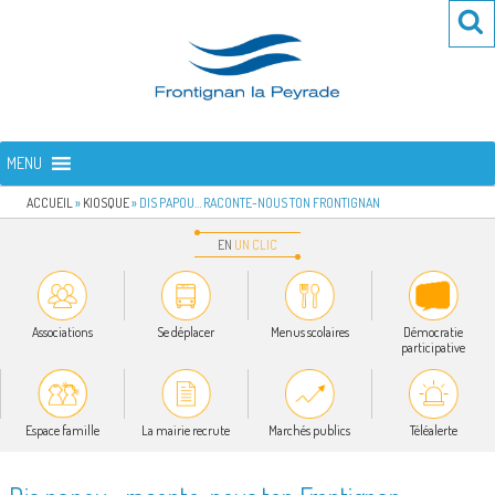
Aller
Re
R
au
po
contenu
:
principal
FRONTIGNAN LA PEYRADE
Bienvenue sur le site de la commune de Frontignan la Peyrade
MENU
ACCUEIL
»
KIOSQUE
»
DIS PAPOU… RACONTE-NOUS TON FRONTIGNAN
EN
UN
CLIC
Associations
Se déplacer
Menus scolaires
Démocratie
participative
Espace famille
La mairie recrute
Marchés publics
Téléalerte