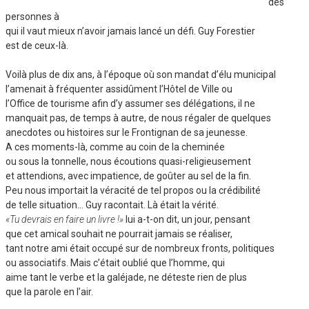
des
personnes à
qui il vaut mieux n’avoir jamais lancé un défi. Guy Forestier
est de ceux-là.
Voilà plus de dix ans, à l’époque où son mandat d’élu municipal
l’amenait à fréquenter assidûment l’Hôtel de Ville ou
l’Office de tourisme afin d’y assumer ses délégations, il ne
manquait pas, de temps à autre, de nous régaler de quelques
anecdotes ou histoires sur le Frontignan de sa jeunesse.
A ces moments-là, comme au coin de la cheminée
ou sous la tonnelle, nous écoutions quasi-religieusement
et attendions, avec impatience, de goûter au sel de la fin.
Peu nous importait la véracité de tel propos ou la crédibilité
de telle situation… Guy racontait. Là était la vérité.
«Tu devrais en faire un livre !»
lui a-t-on dit, un jour, pensant
que cet amical souhait ne pourrait jamais se réaliser,
tant notre ami était occupé sur de nombreux fronts, politiques
ou associatifs. Mais c’était oublié que l’homme, qui
aime tant le verbe et la galéjade, ne déteste rien de plus
que la parole en l’air.