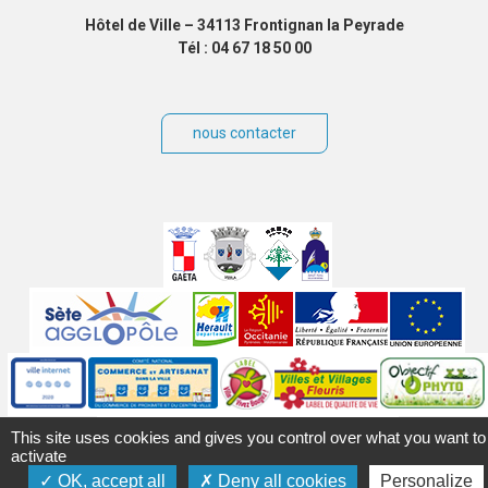
Hôtel de Ville – 34113 Frontignan la Peyrade
Tél : 04 67 18 50 00
nous contacter
Villes
jumelées
Sites
partenaires
Labels
Autres
This site uses cookies and gives you control over what you want to
activate
OK, accept all
Deny all cookies
Personalize