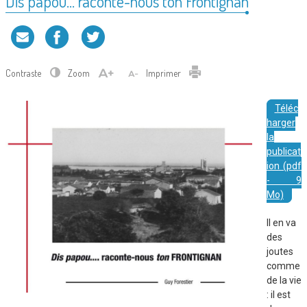
Dis papou… raconte-nous ton Frontignan
Contraste
Zoom
Imprimer
Téléc
harger
la
publicat
ion (pdf
- 9
Mo)
Il en va
des
joutes
comme
de la vie
: il est