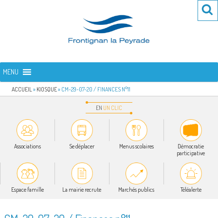
Aller
Re
R
au
po
contenu
:
principal
FRONTIGNAN LA PEYRADE
Bienvenue sur le site de la commune de Frontignan la Peyrade
MENU
ACCUEIL
»
KIOSQUE
»
CM-29-07-20 / FINANCES N°11
EN
UN
CLIC
Associations
Se déplacer
Menus scolaires
Démocratie
participative
Espace famille
La mairie recrute
Marchés publics
Téléalerte