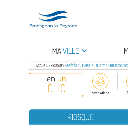
Aller
au
contenu
principal
FRONTIGNAN LA 
Bienvenue sur le site de la commune de Frontign
MA
VILLE
ACCUEIL
»
KIOSQUE
»
ARRÊTÉS DU MAIRE-PUBLICATION DU 27/07/20
en
un
CLIC
Associations
S
KIOSQUE