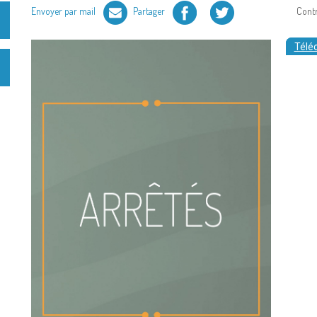
Facebook
Twitter
Envoyer par mail
Partager
Cont
Téléc