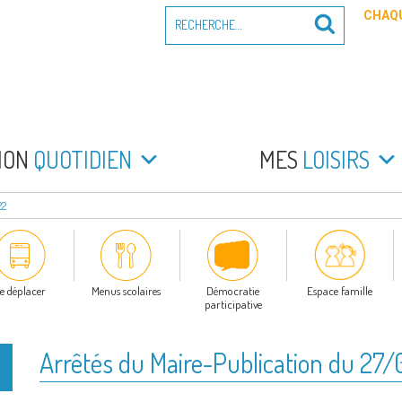
Recherche
CHAQU
Recherche
pour
:
PEYRADE
an la Peyrade
MON
QUOTIDIEN
MES
LOISIRS
22
e déplacer
Menus scolaires
Démocratie
Espace famille
participative
Arrêtés du Maire-Publication du 27