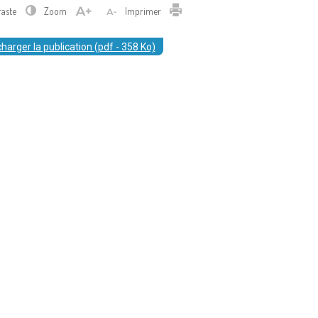
Imprimer
raste
Zoom
Imprimer
harger la publication (pdf - 358 Ko)