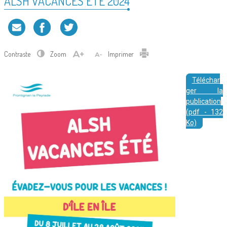
ALSH VACANCES ÉTÉ 2024
Contraste
Zoom
Imprimer
Téléchar
ger la
publication
(pdf - 132
Ko)