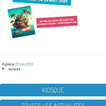
Publié
Publié le
30 mai 2024
le
CATÉGORIES
GUIDES
KIOSQUE
TOUTES LES ACTUALITÉS