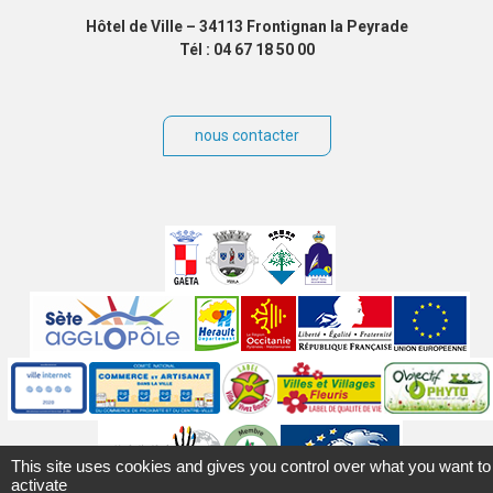
Hôtel de Ville – 34113 Frontignan la Peyrade
Tél : 04 67 18 50 00
nous contacter
Villes
jumelées
Sites
partenaires
Labels
Autres
This site uses cookies and gives you control over what you want to
activate