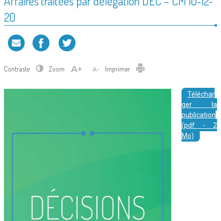
Affaires traitées par délégation DEC – CM 10-12-
20
Contraste
Zoom
Imprimer
Téléchar
ger la
publication
(pdf - 2
Mo)