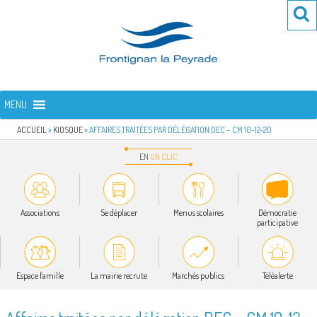
Aller
Re
R
au
po
contenu
:
principal
FRONTIGNAN LA PEYRADE
Bienvenue sur le site de la commune de Frontignan la Peyrade
MENU
ACCUEIL
»
KIOSQUE
»
AFFAIRES TRAITÉES PAR DÉLÉGATION DEC – CM 10-12-20
EN
UN
CLIC
Associations
Se déplacer
Menus scolaires
Démocratie
participative
Espace famille
La mairie recrute
Marchés publics
Téléalerte