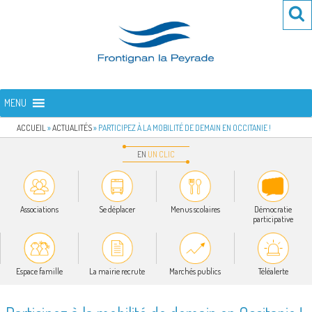
Aller
Re
R
au
po
contenu
:
principal
FRONTIGNAN LA PEYRADE
Bienvenue sur le site de la commune de Frontignan la Peyrade
MENU
ACCUEIL
»
ACTUALITÉS
»
PARTICIPEZ À LA MOBILITÉ DE DEMAIN EN OCCITANIE !
EN
UN
CLIC
Associations
Se déplacer
Menus scolaires
Démocratie
participative
Espace famille
La mairie recrute
Marchés publics
Téléalerte