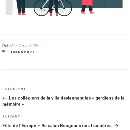
Publié
Publié le
7 mai 2025
le
CATÉGORIES
TRANSPORT
NAVIGATION
Article
PRÉCÉDENT
DE
précédent
Les collégiens de la ville deviennent les « gardiens de la
L’ARTICLE
mémoire »
Article
SUIVANT
suivant
Fête de l’Europe – 9e salon Bougeons nos frontières