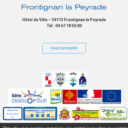
Hôtel de Ville – 34113 Frontignan la Peyrade
Tél : 04 67 18 50 00
nous contacter
Villes
jumelées
Sites
partenaires
Labels
Autres