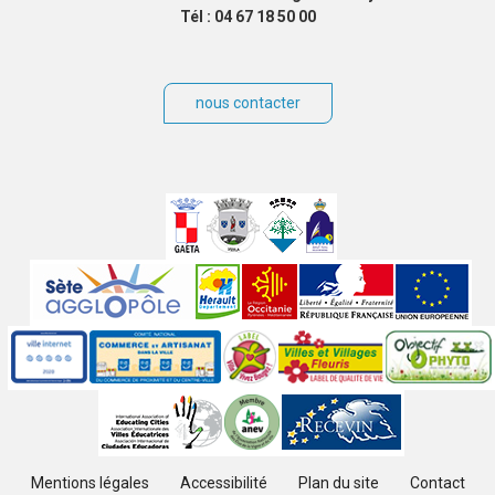
Tél : 04 67 18 50 00
nous contacter
Villes
jumelées
Sites
partenaires
Labels
Autres
Mentions légales
Accessibilité
Plan du site
Contact