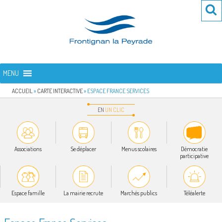
Aller
Re
R
au
po
contenu
:
principal
FRONTIGNAN LA PEYRADE
Bienvenue sur le site de la commune de Frontignan la Peyrade
MENU
ACCUEIL
»
CARTE INTERACTIVE
»
ESPACE FRANCE SERVICES
EN
UN
CLIC
Associations
Se déplacer
Menus scolaires
Démocratie
participative
Espace famille
La mairie recrute
Marchés publics
Téléalerte