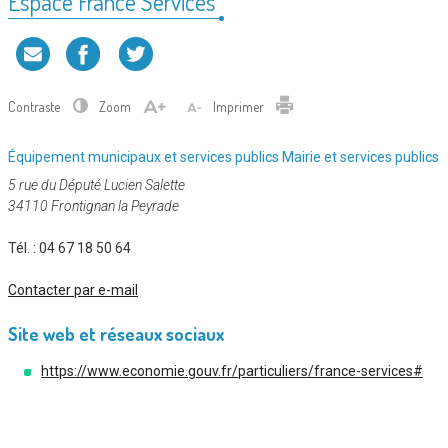
Espace France Services
Contraste
Zoom
Imprimer
Catégorie
Équipement municipaux et services publics
Mairie et services publics
:
5 rue du Député Lucien Salette
34110 Frontignan la Peyrade
Tél. :
04 67 18 50 64
Contacter par e-mail
Site web et réseaux sociaux
https://www.economie.gouv.fr/particuliers/france-services#