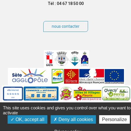
Tél : 04 67 18 50 00
nous contacter
Villes
jumelées
Sites
partenaires
Labels
Autres
This site uses cookies and gives you control over what you want to
activate
OK, accept all
Deny all cookies
Personalize
Mentions légales
Accessibilité
Plan du site
Contact