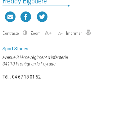
Freddy Bigotière
Contraste
Zoom
Imprimer
Catégorie
Sport
Stades
:
avenue 81ème régiment d'infanterie
34110 Frontignan la Peyrade
Tél. :
04 67 18 01 52