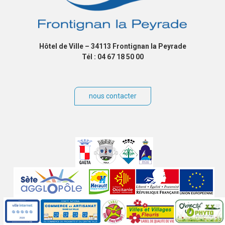
Hôtel de Ville – 34113 Frontignan la Peyrade
Tél : 04 67 18 50 00
nous contacter
Villes
jumelées
Sites
partenaires
Labels