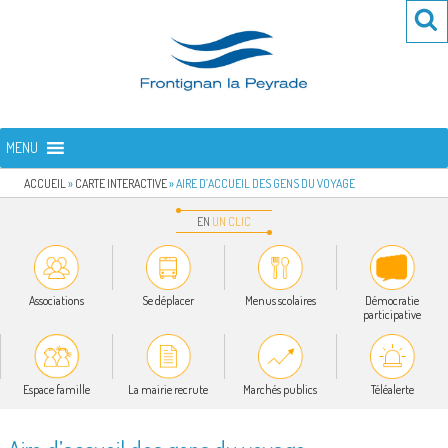
Aller
Re
R
au
po
contenu
:
principal
FRONTIGNAN LA PEYRADE
Bienvenue sur le site de la commune de Frontignan la Peyrade
MENU
ACCUEIL
»
CARTE INTERACTIVE
»
AIRE D’ACCUEIL DES GENS DU VOYAGE
EN
UN
CLIC
Associations
Se déplacer
Menus scolaires
Démocratie
participative
Espace famille
La mairie recrute
Marchés publics
Téléalerte