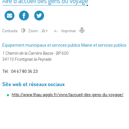
Aire d’accueil des gens du voyage
Contraste
Zoom
Imprimer
Catégorie
Équipement municipaux et services publics
Mairie et services publics
:
1 Chemin de la Carrière Basse - BP 600
34110 Frontignan la Peyrade
Tél. :
04 67 80 36 23
Site web et réseaux sociaux
http://www.thau-agglo.fr/vivre/laccueil-des-gens-du-voyage/