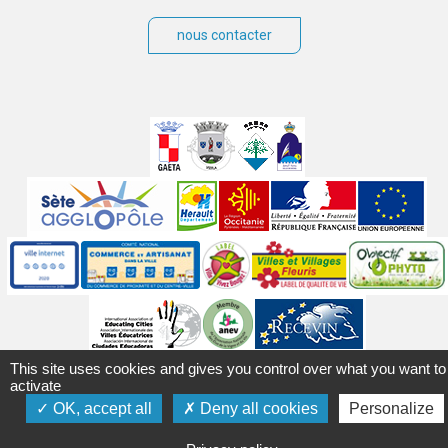
nous contacter
Villes
jumelées
Sites
partenaires
Labels
Autres
This site uses cookies and gives you control over what you want to
Mentions légales
Accessibilité
Plan du site
Contact
activate
Crédits
Gérer les cookies
Politique de confidentialité
OK, accept all
Deny all cookies
Personalize