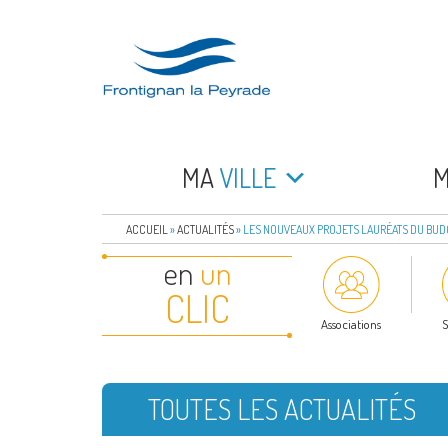
Aller
au
contenu
principal
FRONTIGNAN LA 
Bienvenue sur le site de la commune de Frontign
MA
VILLE
ACCUEIL
»
ACTUALITÉS
»
LES NOUVEAUX PROJETS LAURÉATS DU BUDG
en
un
CLIC
Associations
S
TOUTES LES ACTUALITÉS