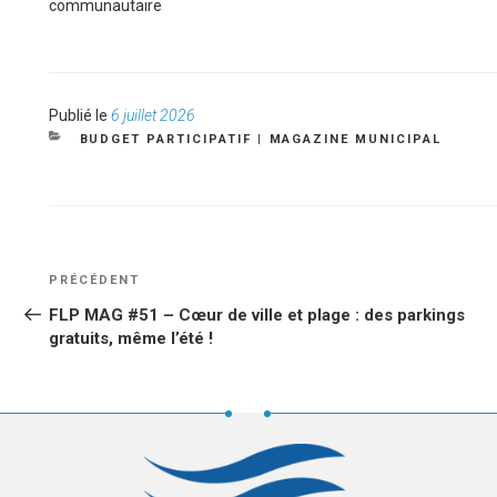
communautaire
Publié
Publié le
6 juillet 2026
le
CATÉGORIES
BUDGET PARTICIPATIF
|
MAGAZINE MUNICIPAL
NAVIGATION
Article
PRÉCÉDENT
DE
précédent
FLP MAG #51 – Cœur de ville et plage : des parkings
L’ARTICLE
gratuits, même l’été !