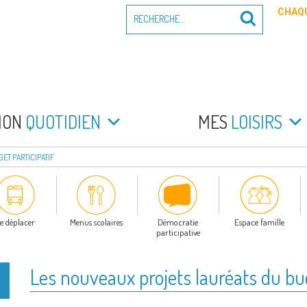
Recherche
CHAQU
Recherche
pour
:
PEYRADE
an la Peyrade
MON
QUOTIDIEN
MES
LOISIRS
ET PARTICIPATIF
e déplacer
Menus scolaires
Démocratie
Espace famille
participative
Les nouveaux projets lauréats du bud