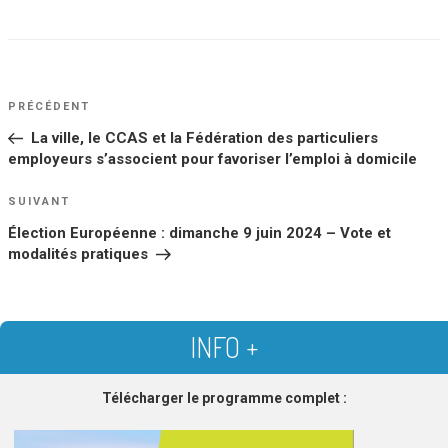
NAVIGATION
Article
PRÉCÉDENT
DE
précédent
La ville, le CCAS et la Fédération des particuliers
L’ARTICLE
employeurs s’associent pour favoriser l’emploi à domicile
Article
SUIVANT
suivant
Élection Européenne : dimanche 9 juin 2024 – Vote et
modalités pratiques
INFO +
Télécharger le programme complet :