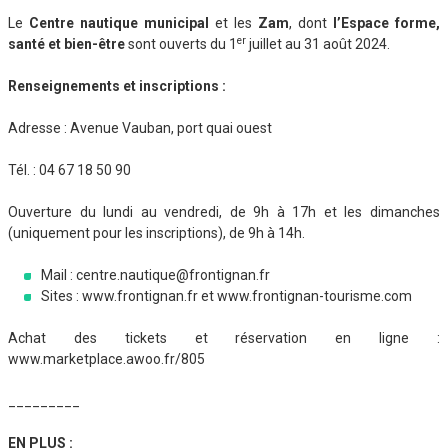
Le
Centre nautique municipal
et les
Zam
, dont
l’Espace forme,
er
santé et bien-être
sont ouverts du 1
juillet au 31 août 2024.
Renseignements et inscriptions :
Adresse : Avenue Vauban, port quai ouest
Tél. : 04 67 18 50 90
Ouverture du lundi au vendredi, de 9h à 17h et les dimanches
(uniquement pour les inscriptions), de 9h à 14h.
Mail : centre.nautique@frontignan.fr
Sites : www.frontignan.fr et www.frontignan-tourisme.com
Achat des tickets et réservation en ligne :
www.marketplace.awoo.fr/805
_________
EN PLUS :