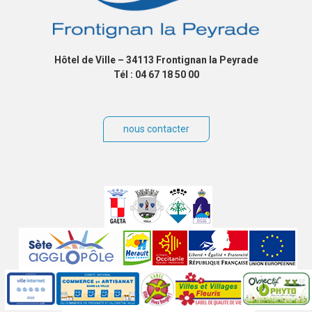
Hôtel de Ville – 34113 Frontignan la Peyrade
Tél : 04 67 18 50 00
nous contacter
Villes
jumelées
Sites
partenaires
Labels