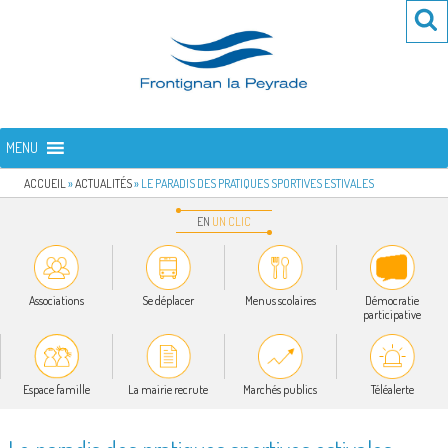
Aller
Re
R
au
po
contenu
:
principal
FRONTIGNAN LA PEYRADE
Bienvenue sur le site de la commune de Frontignan la Peyrade
MENU
ACCUEIL
»
ACTUALITÉS
»
LE PARADIS DES PRATIQUES SPORTIVES ESTIVALES
EN
UN
CLIC
Associations
Se déplacer
Menus scolaires
Démocratie
participative
Espace famille
La mairie recrute
Marchés publics
Téléalerte