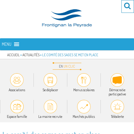
Aller
Re
R
au
po
contenu
:
principal
FRONTIGNAN LA PEYRADE
Bienvenue sur le site de la commune de Frontignan la Peyrade
MENU
ACCUEIL
»
ACTUALITÉS
»
LE COMITÉ DES SAGES SE MET EN PLACE
EN
UN
CLIC
Associations
Se déplacer
Menus scolaires
Démocratie
participative
Espace famille
La mairie recrute
Marchés publics
Téléalerte