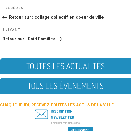
NAVIGATION
Article
PRÉCÉDENT
DE
précédent
Retour sur : collage collectif en coeur de ville
L’ARTICLE
Article
SUIVANT
suivant
Retour sur : Raid Familles
TOUTES LES ACTUALITÉS
TOUS LES ÉVÉNEMENTS
CHAQUE JEUDI, RECEVEZ TOUTES LES ACTUS DE LA VILLE
INSCRIPTION
NEWSLETTER