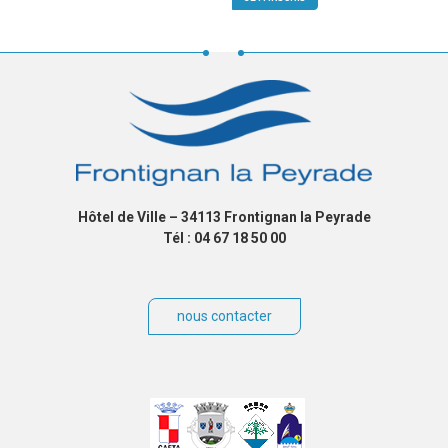
Hôtel de Ville – 34113 Frontignan la Peyrade
Tél : 04 67 18 50 00
nous contacter
Villes
jumelées