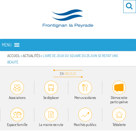
Aller
Re
R
au
po
contenu
:
principal
FRONTIGNAN LA PEYRADE
Bienvenue sur le site de la commune de Frontignan la Peyrade
MENU
ACCUEIL
»
ACTUALITÉS
»
L’AIRE DE JEUX DU SQUARE DU 25 JUIN SE REFAIT UNE
BEAUTÉ.
EN
UN
CLIC
Associations
Se déplacer
Menus scolaires
Démocratie
participative
Espace famille
La mairie recrute
Marchés publics
Téléalerte