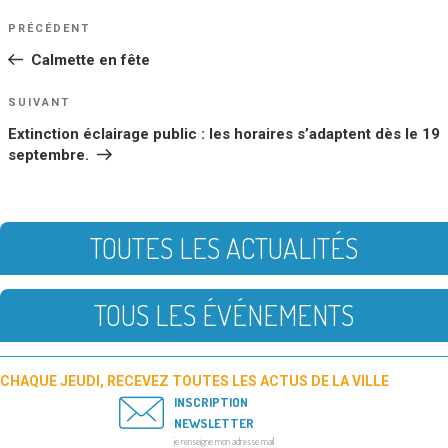
NAVIGATION
Article
PRÉCÉDENT
DE
précédent
Calmette en fête
L’ARTICLE
Article
SUIVANT
suivant
Extinction éclairage public : les horaires s’adaptent dès le 19
septembre.
TOUTES LES ACTUALITÉS
TOUS LES ÉVÉNEMENTS
CHAQUE JEUDI, RECEVEZ TOUTES LES ACTUS DE LA VILLE
INSCRIPTION
NEWSLETTER