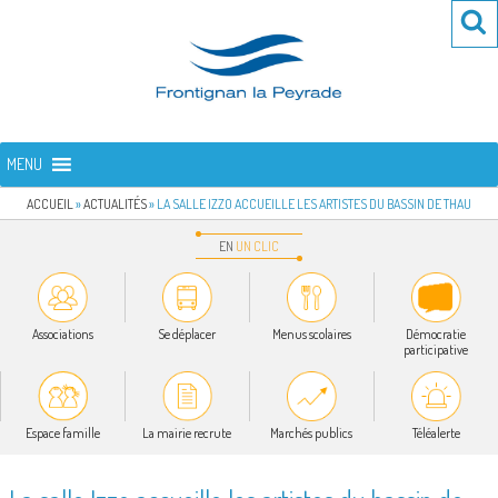
Aller
Re
R
au
po
contenu
:
principal
FRONTIGNAN LA PEYRADE
Bienvenue sur le site de la commune de Frontignan la Peyrade
MENU
ACCUEIL
»
ACTUALITÉS
»
LA SALLE IZZO ACCUEILLE LES ARTISTES DU BASSIN DE THAU
EN
UN
CLIC
Associations
Se déplacer
Menus scolaires
Démocratie
participative
Espace famille
La mairie recrute
Marchés publics
Téléalerte