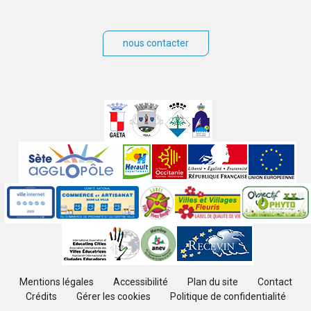
nous contacter
Villes
jumelées
Sites
partenaires
Labels
Autres
Mentions légales
Accessibilité
Plan du site
Contact
Crédits
Gérer les cookies
Politique de confidentialité