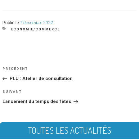
Publié
Publié le
1 décembre 2022
le
CATÉGORIES
ECONOMIE/COMMERCE
NAVIGATION
Article
PRÉCÉDENT
DE
précédent
PLU : Atelier de consultation
L’ARTICLE
Article
SUIVANT
suivant
Lancement du temps des fêtes
TOUTES LES ACTUALITÉS