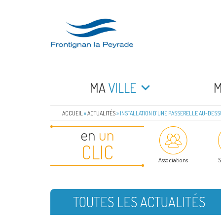
Aller
au
contenu
principal
FRONTIGNAN LA 
Bienvenue sur le site de la commune de Frontign
MA
VILLE
ACCUEIL
»
ACTUALITÉS
»
INSTALLATION D’UNE PASSERELLE AU-DESS
en
un
CLIC
Associations
S
TOUTES LES ACTUALITÉS