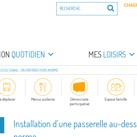
Recherche
CHAQU
Recherche
pour
:
PEYRADE
an la Peyrade
MON
QUOTIDIEN
MES
LOISIRS
US DU CANAL : UN GRUTAGE HORS NORME
e déplacer
Menus scolaires
Démocratie
Espace famille
participative
Installation d’une passerelle au-des
norme