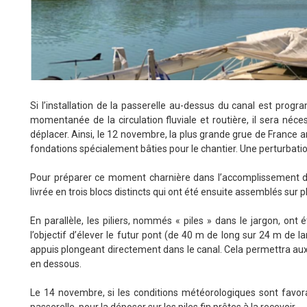
Si l’installation de la passerelle au-dessus du canal est pro
momentanée de la circulation fluviale et routière, il sera néc
déplacer. Ainsi, le 12 novembre, la plus grande grue de France ar
fondations spécialement bâties pour le chantier. Une perturbation d
Pour préparer ce moment charnière dans l’accomplissement de
livrée en trois blocs distincts qui ont été ensuite assemblés sur p
En parallèle, les piliers, nommés « piles » dans le jargon, ont 
l’objectif d’élever le futur pont (de 40 m de long sur 24 m de l
appuis plongeant directement dans le canal. Cela permettra au
en dessous.
Le 14 novembre, si les conditions météorologiques sont favor
passerelle, pour la déposer sur les piles fin prêtes à la recevoir.