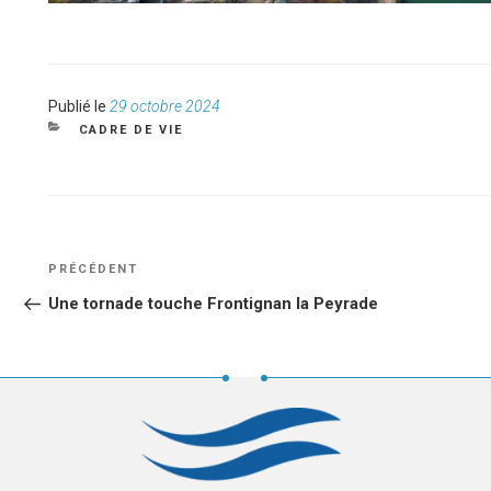
Publié
Publié le
29 octobre 2024
le
CATÉGORIES
CADRE DE VIE
NAVIGATION
Article
PRÉCÉDENT
DE
précédent
Une tornade touche Frontignan la Peyrade
L’ARTICLE