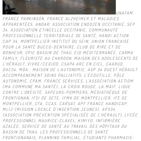
UNAFAM,
FRANCE PARKINSON, FRANCE ALZHEIMER ET MALADIES
APPARENTÉES, ANDAR, ASSOCIATION ENDOZEN OCCITANIE, SEP
34, ASSOCIATION ETINCELLE OCCITANIE, COMMUNAUTÉ
PROFESSIONNELLE TERRITORIALE DE SANTÉ, HANDI ACTION
CAP 34, MONTPELLIER INSTITUT DU SEIN, UNION FRANCAISE
POUR LA SANTÉ BUCCO-DENTAIRE, CLUB DE RIRE ET DE
BONHEUR, CPIE BASSIN DE THAU, EID MÉDITERRANÉE, CARMA
FAMILY, FLEURISTE AU CHARDON, MAISON DES ADOLESCENTS DE
L’HÉRAULT, VIVRE/CEGIDD, CSAPA ARC EN CIEL, CAARUD,
DAC34, MDA : MAISON DE L’AUTONOMIE, ASP 34 OUEST HÉRAULT
ACCOMPAGNEMENT SOINS PALLIATIFS, L’ÉCOUTILLE, PÔLE
AUTONOMIE, CPAM, FRANCE SERVICES, L’ASSOCIATION ACTIOM
(MA COMMUNE MA SANTÉ), LA CROIX ROUGE, LA MAIF, LIGUE
CONTRE L’OBÉSITÉ, SAPEURS-POMPIERS, MÉDIATHÈQUE DE
FRONTIGNAN, IFSI DE SÈTE, IFMK DE MONTPELLIER, IFE DE
MONTPELLIER, CFA, CCAS, CARSAT, APF FRANCE HANDICAP,
MLIJ (MISSION LOCALE D’INSERTION JEUNES), APS34
(ASSOCIATION PRÉVENTION SPÉCIALISÉE DE L’HÉRAULT), LYCÉE
PROFESSIONNEL MAURICE-CLAVEL, KIMIYO, INFIRMIÈRE
AZALÉE, SERVICE DE SANTÉ AU TRAVAIL DES HÔPITAUX DU
BASSIN DE THAU, LES PROFESSIONNELS DE SANTÉ
FRONTIGNANAIS, PLANNING FAMILIAL, ÉTUDIANTS PHARMACIE-