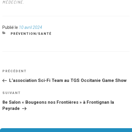
MÉDECINE.
Publié
Publié le
10 avril 2024
le
CATÉGORIES
PRÉVENTION/SANTÉ
NAVIGATION
Article
PRÉCÉDENT
DE
précédent
L’association Sci-Fi Team au TGS Occitanie Game Show
L’ARTICLE
Article
SUIVANT
suivant
8e Salon « Bougeons nos Frontières » à Frontignan la
Peyrade