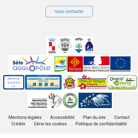
nous contacter
Villes
jumelées
Sites
partenaires
Labels
Autres
Mentions légales
Accessibilité
Plan du site
Contact
Crédits
Gérer les cookies
Politique de confidentialité