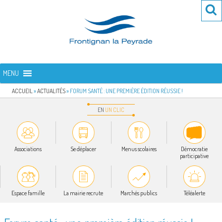
Aller
Re
R
au
po
contenu
:
principal
FRONTIGNAN LA PEYRADE
Bienvenue sur le site de la commune de Frontignan la Peyrade
MENU
ACCUEIL
»
ACTUALITÉS
»
FORUM SANTÉ : UNE PREMIÈRE ÉDITION RÉUSSIE !
EN
UN
CLIC
Associations
Se déplacer
Menus scolaires
Démocratie
participative
Espace famille
La mairie recrute
Marchés publics
Téléalerte