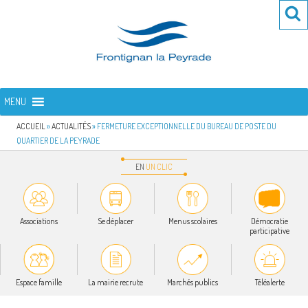
Aller
Re
R
au
po
contenu
:
principal
FRONTIGNAN LA PEYRADE
Bienvenue sur le site de la commune de Frontignan la Peyrade
MENU
ACCUEIL
»
ACTUALITÉS
»
FERMETURE EXCEPTIONNELLE DU BUREAU DE POSTE DU
QUARTIER DE LA PEYRADE
EN
UN
CLIC
Associations
Se déplacer
Menus scolaires
Démocratie
participative
Espace famille
La mairie recrute
Marchés publics
Téléalerte