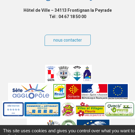
Hôtel de Ville – 34113 Frontignan la Peyrade
Tél : 04 67 18 50 00
nous contacter
Villes
jumelées
Sites
partenaires
Labels
Autres
This site uses cookies and gives you control over what you want to