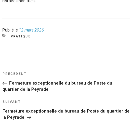
horaires habituels.
Publié
Publié le
12 mars 2026
le
CATÉGORIES
PRATIQUE
NAVIGATION
Article
PRÉCÉDENT
DE
précédent
Fermeture exceptionnelle du bureau de Poste du
L’ARTICLE
quartier de la Peyrade
Article
SUIVANT
suivant
Fermeture exceptionnelle du bureau de Poste du quartier de
la Peyrade