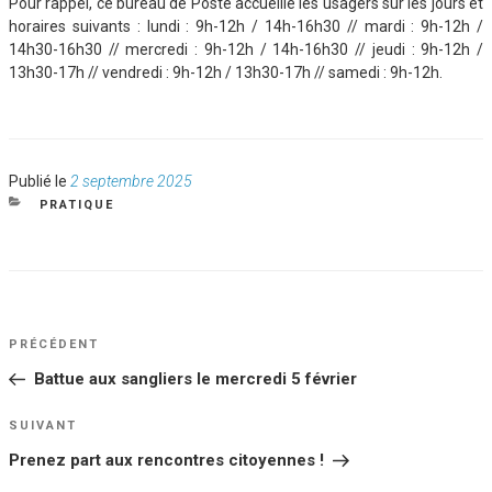
Pour rappel, ce bureau de Poste accueille les usagers sur les jours et
horaires suivants : lundi : 9h-12h / 14h-16h30 // mardi : 9h-12h /
14h30-16h30 // mercredi : 9h-12h / 14h-16h30 // jeudi : 9h-12h /
13h30-17h // vendredi : 9h-12h / 13h30-17h // samedi : 9h-12h.
Publié
Publié le
2 septembre 2025
le
CATÉGORIES
PRATIQUE
NAVIGATION
Article
PRÉCÉDENT
DE
précédent
Battue aux sangliers le mercredi 5 février
L’ARTICLE
Article
SUIVANT
suivant
Prenez part aux rencontres citoyennes !