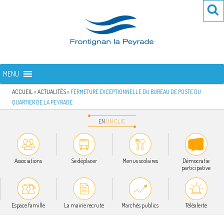
Aller
Re
R
au
po
contenu
:
principal
FRONTIGNAN LA PEYRADE
Bienvenue sur le site de la commune de Frontignan la Peyrade
MENU
ACCUEIL
»
ACTUALITÉS
»
FERMETURE EXCEPTIONNELLE DU BUREAU DE POSTE DU
QUARTIER DE LA PEYRADE
EN
UN
CLIC
Associations
Se déplacer
Menus scolaires
Démocratie
participative
Espace famille
La mairie recrute
Marchés publics
Téléalerte