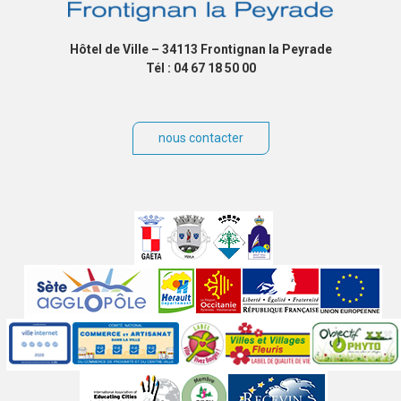
Hôtel de Ville – 34113 Frontignan la Peyrade
Tél : 04 67 18 50 00
nous contacter
Villes
jumelées
Sites
partenaires
Labels
Autres