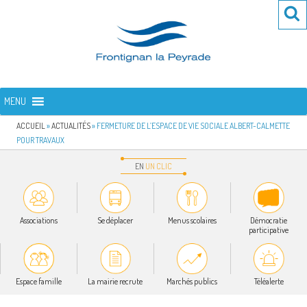
Aller
Re
R
au
po
contenu
:
principal
FRONTIGNAN LA PEYRADE
Bienvenue sur le site de la commune de Frontignan la Peyrade
MENU
ACCUEIL
»
ACTUALITÉS
»
FERMETURE DE L’ESPACE DE VIE SOCIALE ALBERT-CALMETTE
POUR TRAVAUX
EN
UN
CLIC
Associations
Se déplacer
Menus scolaires
Démocratie
participative
Espace famille
La mairie recrute
Marchés publics
Téléalerte