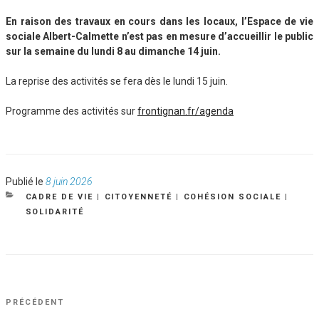
En raison des travaux en cours dans les locaux, l’Espace de vie
sociale Albert-Calmette n’est pas en mesure d’accueillir le public
sur la semaine du lundi 8 au
dimanche 14 juin.
La reprise des activités se fera dès le lundi 15 juin.
Programme des activités sur
frontignan.fr/agenda
Publié
Publié le
8 juin 2026
le
CATÉGORIES
CADRE DE VIE
|
CITOYENNETÉ
|
COHÉSION SOCIALE
|
SOLIDARITÉ
NAVIGATION
Article
PRÉCÉDENT
DE
précédent