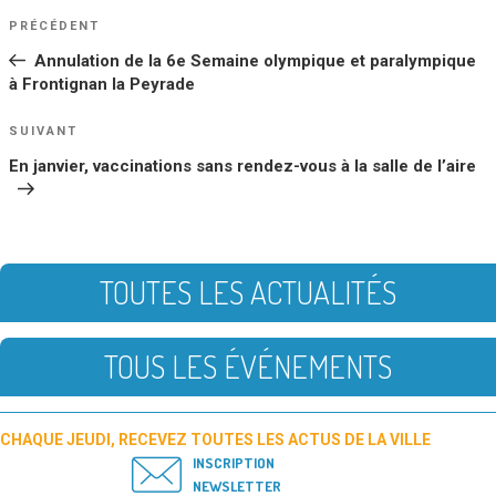
NAVIGATION
Article
PRÉCÉDENT
DE
précédent
Annulation de la 6e Semaine olympique et paralympique
L’ARTICLE
à Frontignan la Peyrade
Article
SUIVANT
suivant
En janvier, vaccinations sans rendez-vous à la salle de l’aire
TOUTES LES ACTUALITÉS
TOUS LES ÉVÉNEMENTS
CHAQUE JEUDI, RECEVEZ TOUTES LES ACTUS DE LA VILLE
INSCRIPTION
NEWSLETTER