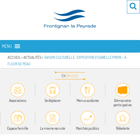
Aller
Re
R
au
po
contenu
:
principal
FRONTIGNAN LA PEYRADE
Bienvenue sur le site de la commune de Frontignan la Peyrade
MENU
ACCUEIL
»
ACTUALITÉS
»
SAISON CULTURELLE : EXPOSITION D’ISABELLE PIRON – À
FLEUR DE PEAU
EN
UN
CLIC
Associations
Se déplacer
Menus scolaires
Démocratie
participative
Espace famille
La mairie recrute
Marchés publics
Téléalerte