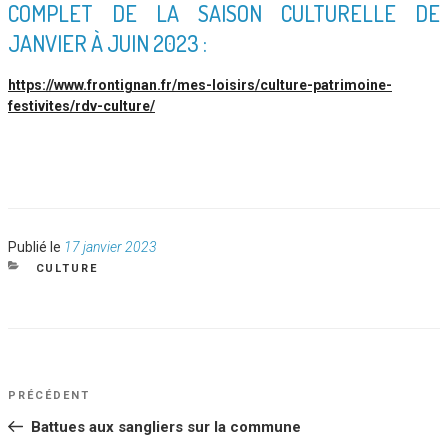
COMPLET DE LA SAISON CULTURELLE DE
JANVIER À JUIN 2023 :
https://www.frontignan.fr/mes-loisirs/culture-patrimoine-
festivites/rdv-culture/
Publié
Publié le
17 janvier 2023
le
CATÉGORIES
CULTURE
NAVIGATION
Article
PRÉCÉDENT
DE
précédent
Battues aux sangliers sur la commune
L’ARTICLE