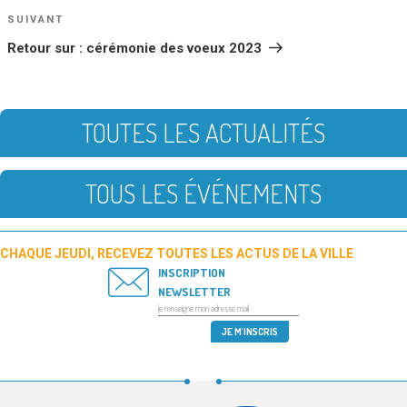
Article
SUIVANT
suivant
Retour sur : cérémonie des voeux 2023
TOUTES LES ACTUALITÉS
TOUS LES ÉVÉNEMENTS
CHAQUE JEUDI, RECEVEZ TOUTES LES ACTUS DE LA VILLE
INSCRIPTION
NEWSLETTER