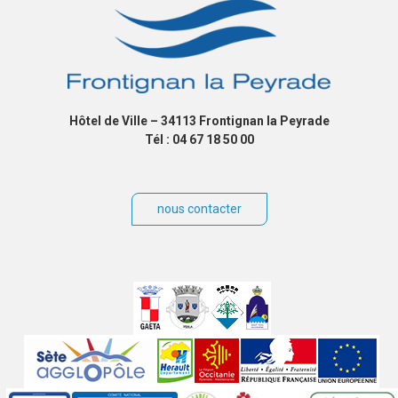
Hôtel de Ville – 34113 Frontignan la Peyrade
Tél : 04 67 18 50 00
nous contacter
Villes
jumelées
Sites
partenaires