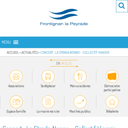
Aller
Re
R
au
po
contenu
:
principal
FRONTIGNAN LA PEYRADE
Bienvenue sur le site de la commune de Frontignan la Peyrade
MENU
ACCUEIL
»
ACTUALITÉS
»
CONCERT : LA STRADA NONNO – COLLECTIF VIAGGIO
EN
UN
CLIC
Associations
Se déplacer
Menus scolaires
Démocratie
participative
Espace famille
La mairie recrute
Marchés publics
Téléalerte