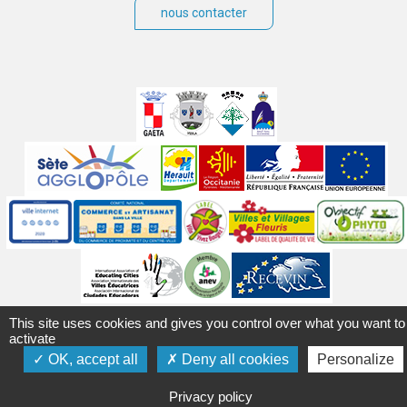
nous contacter
Villes
jumelées
Sites
partenaires
Labels
Autres
This site uses cookies and gives you control over what you want to
Mentions légales
Accessibilité
Plan du site
Contact
activate
Crédits
Gérer les cookies
Politique de confidentialité
OK, accept all
Deny all cookies
Personalize
Privacy policy