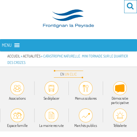
Aller
Re
R
au
po
contenu
:
principal
FRONTIGNAN LA PEYRADE
Bienvenue sur le site de la commune de Frontignan la Peyrade
MENU
ACCUEIL
»
ACTUALITÉS
»
CATASTROPHE NATURELLE : MINI TORNADE SUR LE QUARTIER
DES CROZES
EN
UN
CLIC
Associations
Se déplacer
Menus scolaires
Démocratie
participative
Espace famille
La mairie recrute
Marchés publics
Téléalerte