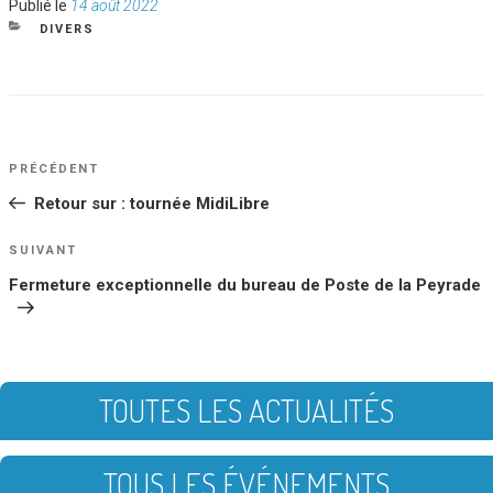
Publié
Publié le
14 août 2022
le
CATÉGORIES
DIVERS
NAVIGATION
Article
PRÉCÉDENT
DE
précédent
Retour sur : tournée MidiLibre
L’ARTICLE
Article
SUIVANT
suivant
Fermeture exceptionnelle du bureau de Poste de la Peyrade
TOUTES LES ACTUALITÉS
TOUS LES ÉVÉNEMENTS