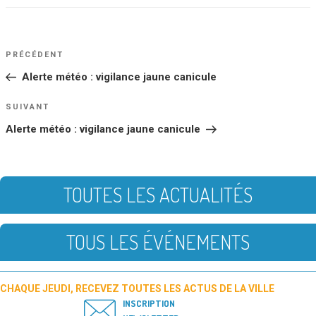
NAVIGATION
Article
PRÉCÉDENT
DE
précédent
Alerte météo : vigilance jaune canicule
L’ARTICLE
Article
SUIVANT
suivant
Alerte météo : vigilance jaune canicule
TOUTES LES ACTUALITÉS
TOUS LES ÉVÉNEMENTS
CHAQUE JEUDI, RECEVEZ TOUTES LES ACTUS DE LA VILLE
INSCRIPTION