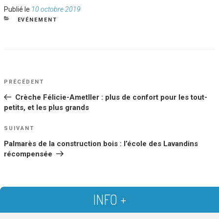
Publié
Publié le
10 octobre 2019
le
CATÉGORIES
EVÉNEMENT
NAVIGATION
Article
PRÉCÉDENT
DE
précédent
Crèche Félicie-Ametller : plus de confort pour les tout-
L’ARTICLE
petits, et les plus grands
Article
SUIVANT
suivant
Palmarès de la construction bois : l’école des Lavandins
récompensée
INFO +