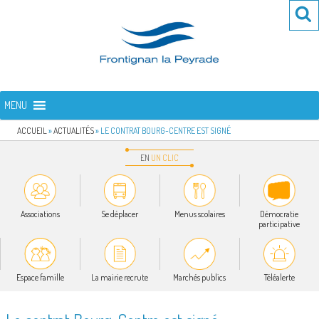
Aller
Re
R
au
po
contenu
:
principal
FRONTIGNAN LA PEYRADE
Bienvenue sur le site de la commune de Frontignan la Peyrade
MENU
ACCUEIL
»
ACTUALITÉS
»
LE CONTRAT BOURG-CENTRE EST SIGNÉ
EN
UN
CLIC
Associations
Se déplacer
Menus scolaires
Démocratie
participative
Espace famille
La mairie recrute
Marchés publics
Téléalerte