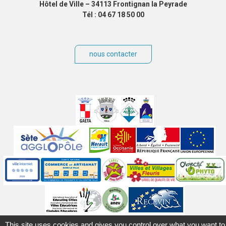
Hôtel de Ville – 34113 Frontignan la Peyrade
Tél : 04 67 18 50 00
nous contacter
Villes
jumelées
Sites
partenaires
Labels
Autres
This site uses cookies and gives you control over what you want to