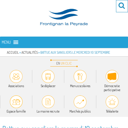
Aller
Re
R
au
po
contenu
:
principal
FRONTIGNAN LA PEYRADE
Bienvenue sur le site de la commune de Frontignan la Peyrade
MENU
ACCUEIL
»
ACTUALITÉS
»
BATTUE AUX SANGLIERS LE MERCREDI 10 SEPTEMBRE
EN
UN
CLIC
Associations
Se déplacer
Menus scolaires
Démocratie
participative
Espace famille
La mairie recrute
Marchés publics
Téléalerte