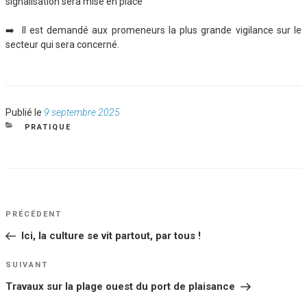
signalisation sera mise en place
➡️ Il est demandé aux promeneurs la plus grande vigilance sur le
secteur qui sera concerné.
Publié
Publié le
9 septembre 2025
le
CATÉGORIES
PRATIQUE
NAVIGATION
Article
PRÉCÉDENT
DE
précédent
Ici, la culture se vit partout, par tous !
L’ARTICLE
Article
SUIVANT
suivant
Travaux sur la plage ouest du port de plaisance