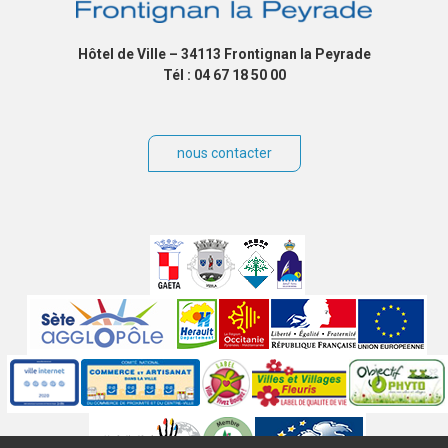
Hôtel de Ville – 34113 Frontignan la Peyrade
Tél : 04 67 18 50 00
nous contacter
Villes
jumelées
Sites
partenaires
Labels
Autres