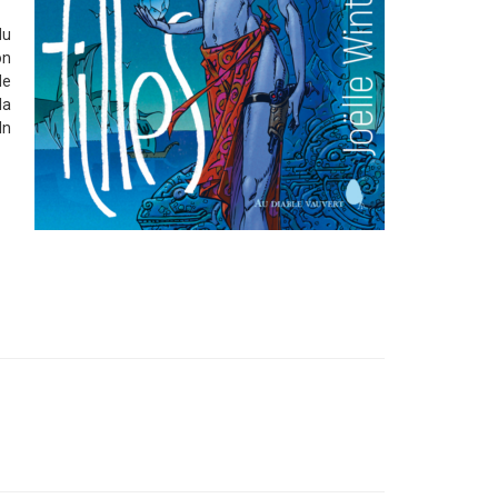
du
on
de
la
In