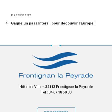
NAVIGATION
Article
PRÉCÉDENT
DE
précédent
Gagne un pass Interail pour découvrir l’Europe !
L’ARTICLE
Hôtel de Ville – 34113 Frontignan la Peyrade
Tél : 04 67 18 50 00
nous contacter