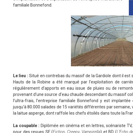
familiale Bonnefond.
Le lieu
:
Situé en contrebas du massif de la Gardiole dont il est 
Hauts de la Robine a été marqué par l’exploitation de carriè
régulièrement d’apports en eau issue de pluies ou de remontée
provenant d’une source d’eau chaude descendant du massif collin
l’ultra-frais, l’entreprise familiale Bonnefond y est implanté
jusqu’à 80.000 salades de 15 variétés différentes par semaine, 
la laitue asperge, dont raffole les chefs étoilés dans toute la 
La
coupable
:
Diplômée en cinéma et en lettres, scénariste TV,
pour des revues SF (
Fiction
,
Creepy
,
Vampirella
) et BD (
L’Echo d