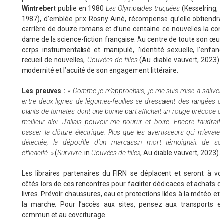
Wintrebert
publie en 1980
Les Olympiades truquées
(Kesselring, 
1987), d’emblée prix Rosny Ainé, récompense qu’elle obtiendra 
carrière de douze romans et d’une centaine de nouvelles la 
dame de la science-fiction française. Au centre de toute son œuv
corps instrumentalisé et manipulé, l’identité sexuelle, l’enfa
recueil de nouvelles,
Couvées de filles
(Au diable vauvert, 2023)
modernité et l’acuité de son engagement littéraire.
Les preuves
:
« Comme je m’approchais, je me suis mise à saliver
entre deux lignes de légumes-feuilles se dressaient des rangées 
plants de tomates dont une bonne part affichait un rouge précoce 
meilleur aloi. J’allais pouvoir me nourrir et boire. Encore faudrait-
passer la clôture électrique. Plus que les avertisseurs qui m’avaie
détectée, la dépouille d’un marcassin mort témoignait de s
efficacité. »
(
Survivre
, in
Couvées de filles
, Au diable vauvert, 2023).
Les libraires partenaires du FIRN se déplacent et seront à v
côtés lors de ces rencontres pour faciliter dédicaces et achats 
livres. Prévoir chaussures, eau et protections liées à la météo et
la marche. Pour l’accès aux sites, pensez aux transports 
commun et au covoiturage.