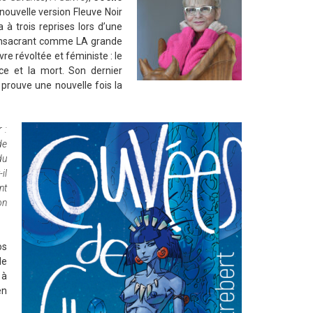
nouvelle version Fleuve Noir
à trois reprises lors d’une
consacrant comme LA grande
re révoltée et féministe : le
nce et la mort. Son dernier
 prouve une nouvelle fois la
 :
de
du
il
nt
on
os
de
 à
en