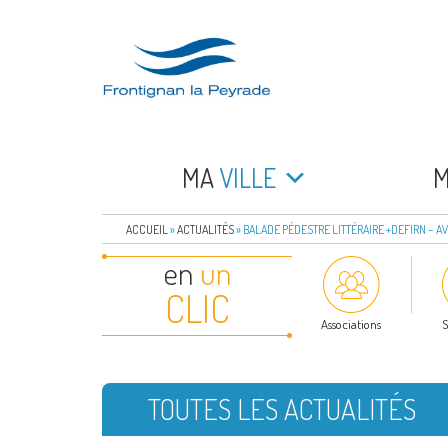
Aller
au
contenu
principal
FRONTIGNAN LA 
Bienvenue sur le site de la commune de Frontign
MA
VILLE
ACCUEIL
»
ACTUALITÉS
»
BALADE PÉDESTRE LITTÉRAIRE +DEFIRN – A
en
un
CLIC
Associations
S
TOUTES LES ACTUALITÉS