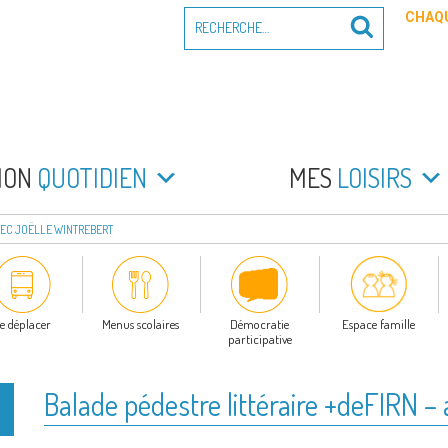
Recherche
CHAQU
Recherche
pour
:
PEYRADE
an la Peyrade
MON
QUOTIDIEN
MES
LOISIRS
VEC JOËLLE WINTREBERT
e déplacer
Menus scolaires
Démocratie
Espace famille
participative
Balade pédestre littéraire +deFIRN –