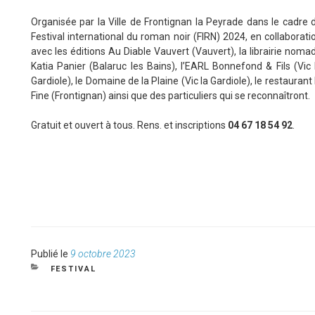
Organisée par la Ville de Frontignan la Peyrade dans le cadre 
Festival international du roman noir (FIRN) 2024, en collaborati
avec les éditions Au Diable Vauvert (Vauvert), la librairie noma
Katia Panier (Balaruc les Bains), l’EARL Bonnefond & Fils (Vic 
Gardiole), le Domaine de la Plaine (Vic la Gardiole), le restaurant 
Fine (Frontignan) ainsi que des particuliers qui se reconnaîtront.
Gratuit et ouvert à tous. Rens. et inscriptions
04 67 18 54 92
.
Publié
Publié le
9 octobre 2023
le
CATÉGORIES
FESTIVAL