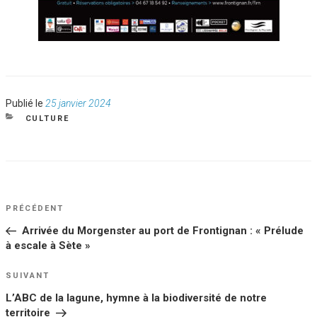
Publié
Publié le
25 janvier 2024
le
CATÉGORIES
CULTURE
NAVIGATION
Article
PRÉCÉDENT
DE
précédent
Arrivée du Morgenster au port de Frontignan : « Prélude
L’ARTICLE
à escale à Sète »
Article
SUIVANT
suivant
L’ABC de la lagune, hymne à la biodiversité de notre
territoire