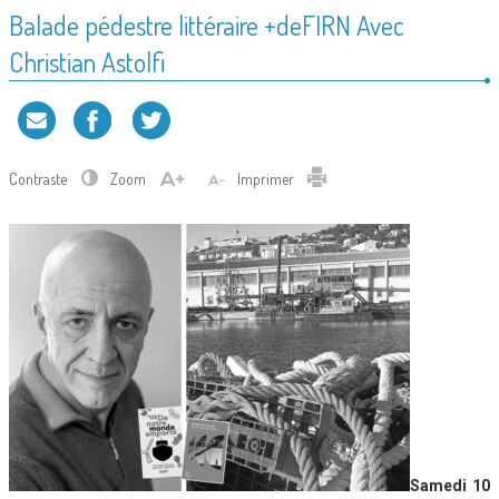
Balade pédestre littéraire +deFIRN Avec
Christian Astolfi
Contraste
Zoom
Imprimer
Samedi 10