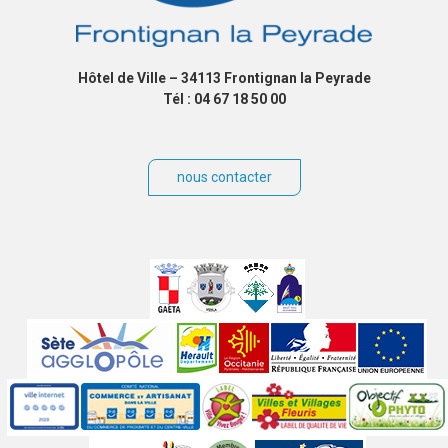
Hôtel de Ville – 34113 Frontignan la Peyrade
Tél : 04 67 18 50 00
nous contacter
Villes
jumelées
Sites
partenaires
Labels
Autres