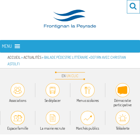
Aller
Re
R
au
po
contenu
:
principal
FRONTIGNAN LA PEYRADE
Bienvenue sur le site de la commune de Frontignan la Peyrade
MENU
ACCUEIL
»
ACTUALITÉS
»
BALADE PÉDESTRE LITTÉRAIRE +DEFIRN AVEC CHRISTIAN
ASTOLFI
EN
UN
CLIC
Associations
Se déplacer
Menus scolaires
Démocratie
participative
Espace famille
La mairie recrute
Marchés publics
Téléalerte