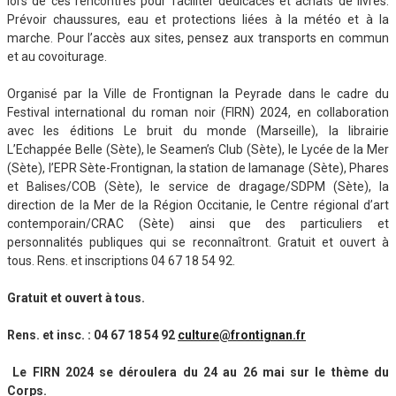
lors de ces rencontres pour faciliter dédicaces et achats de livres.
Prévoir chaussures, eau et protections liées à la météo et à la
marche. Pour l’accès aux sites, pensez aux transports en commun
et au covoiturage.
Organisé par la Ville de Frontignan la Peyrade dans le cadre du
Festival international du roman noir (FIRN) 2024, en collaboration
avec les éditions Le bruit du monde (Marseille), la librairie
L’Echappée Belle (Sète), le Seamen’s Club (Sète), le Lycée de la Mer
(Sète), l’EPR Sète-Frontignan, la station de lamanage (Sète), Phares
et Balises/COB (Sète), le service de dragage/SDPM (Sète), la
direction de la Mer de la Région Occitanie, le Centre régional d’art
contemporain/CRAC (Sète) ainsi que des particuliers et
personnalités publiques qui se reconnaîtront. Gratuit et ouvert à
tous. Rens. et inscriptions 04 67 18 54 92.
Gratuit et ouvert à tous.
Rens. et insc. : 04 67 18 54 92
culture@frontignan.fr
Le FIRN 2024 se déroulera du 24 au 26 mai sur le thème du
Corps.