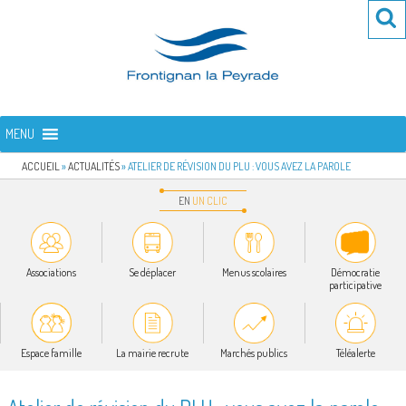
Aller
Re
R
au
po
contenu
:
principal
FRONTIGNAN LA PEYRADE
Bienvenue sur le site de la commune de Frontignan la Peyrade
MENU
ACCUEIL
»
ACTUALITÉS
»
ATELIER DE RÉVISION DU PLU : VOUS AVEZ LA PAROLE
EN
UN
CLIC
Associations
Se déplacer
Menus scolaires
Démocratie
participative
Espace famille
La mairie recrute
Marchés publics
Téléalerte