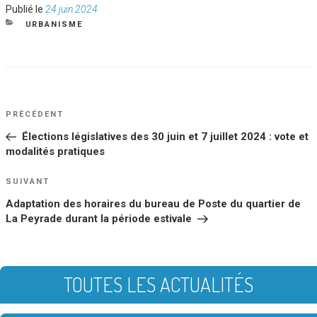
Publié
Publié le
24 juin 2024
le
CATÉGORIES
URBANISME
NAVIGATION
Article
PRÉCÉDENT
DE
précédent
Élections législatives des 30 juin et 7 juillet 2024 : vote et
L’ARTICLE
modalités pratiques
Article
SUIVANT
suivant
Adaptation des horaires du bureau de Poste du quartier de
La Peyrade durant la période estivale
TOUTES LES ACTUALITÉS