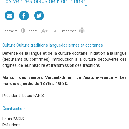
Los Ventres blaus de Frontinhnan
Contraste
Zoom
Imprimer
Type
Culture
Culture
traditions languedociennes et occitanes
d'association
Défense de la langue et de la culture occitane. Initiation à la langue
:
(débutants ou confirmés). Introduction à la culture, découverte des
origines, de leur histoire et transmission des traditions.
Maison des seniors Vincent-Giner, rue Anatole-France – Les
mardis et jeudis de 18h15 à 19h30.
Président :
Louis PARIS
Contacts :
Louis PARIS
Président