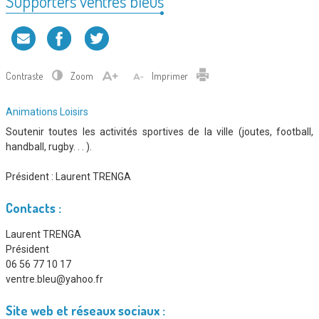
Supporters ventres bleus
Contraste
Zoom
Imprimer
Type
Animations
Loisirs
d'association
Soutenir toutes les activités sportives de la ville (joutes, football,
:
handball, rugby. . . ).
Président :
Laurent TRENGA
Contacts :
Laurent TRENGA
Président
06 56 77 10 17
ventre.bleu@yahoo.fr
Site web et réseaux sociaux :