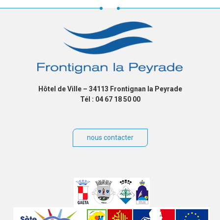
Hôtel de Ville – 34113 Frontignan la Peyrade
Tél : 04 67 18 50 00
nous contacter
Villes
jumelées
Sites