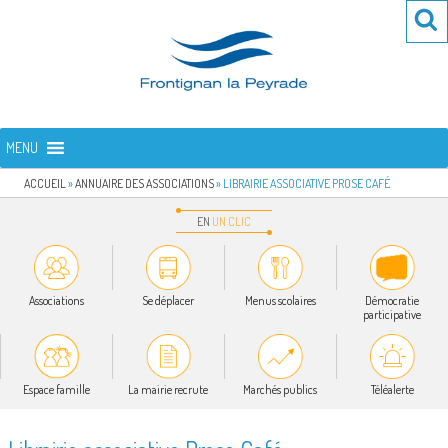
Aller
Re
R
au
po
contenu
:
principal
FRONTIGNAN LA PEYRADE
Bienvenue sur le site de la commune de Frontignan la Peyrade
MENU
ACCUEIL
»
ANNUAIRE DES ASSOCIATIONS
»
LIBRAIRIE ASSOCIATIVE PROSE CAFÉ
EN
UN
CLIC
Associations
Se déplacer
Menus scolaires
Démocratie
participative
Espace famille
La mairie recrute
Marchés publics
Téléalerte