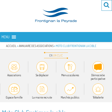
Aller
Re
R
au
po
contenu
:
principal
FRONTIGNAN LA PEYRADE
Bienvenue sur le site de la commune de Frontignan la Peyrade
MENU
ACCUEIL
»
ANNUAIRE DES ASSOCIATIONS
»
MOTO CLUB FRONTIGNAN LA CIBLE
EN
UN
CLIC
Associations
Se déplacer
Menus scolaires
Démocratie
participative
Espace famille
La mairie recrute
Marchés publics
Téléalerte