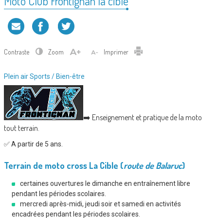
Moto Club Frontignan la cible
Contraste
Zoom
Imprimer
Type
Plein air
Sports / Bien-être
d'association
:
➡️ Enseignement et pratique de la moto
tout terrain.
✅ A partir de 5 ans.
Terrain de moto cross La Cible (
route de Balaruc
)
certaines ouvertures le dimanche en entraînement libre
pendant les périodes scolaires.
mercredi après-midi, jeudi soir et samedi en activités
encadrées pendant les périodes scolaires.