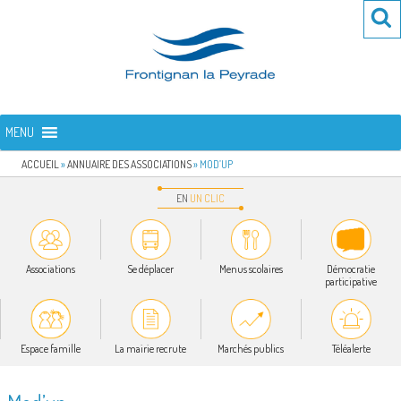
Aller
Re
R
au
po
contenu
:
principal
FRONTIGNAN LA PEYRADE
Bienvenue sur le site de la commune de Frontignan la Peyrade
MENU
ACCUEIL
»
ANNUAIRE DES ASSOCIATIONS
»
MOD’UP
EN
UN
CLIC
Associations
Se déplacer
Menus scolaires
Démocratie
participative
Espace famille
La mairie recrute
Marchés publics
Téléalerte