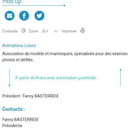
Mod’up
Contraste
Zoom
Imprimer
Type
Animations
Loisirs
d'association
Association de modèle et mannequins, spécialisée pour des séances
:
photos et défilés.
A partir de 14 ans avec autorisation parentale.
Président :
Fanny BASTERREIX
Contacts :
Fanny BASTERREIX
Présidente