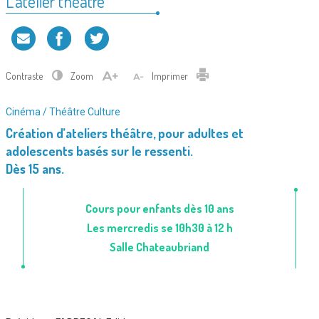
L’atelier théâtre
Contraste
Zoom
Imprimer
Type
Cinéma / Théâtre
Culture
d'association
Création d’ateliers théâtre, pour adultes et
:
adolescents basés sur le ressenti.
Dès 15 ans.
Cours pour enfants dès 10 ans
Les mercredis se 10h30 à 12 h
Salle Chateaubriand