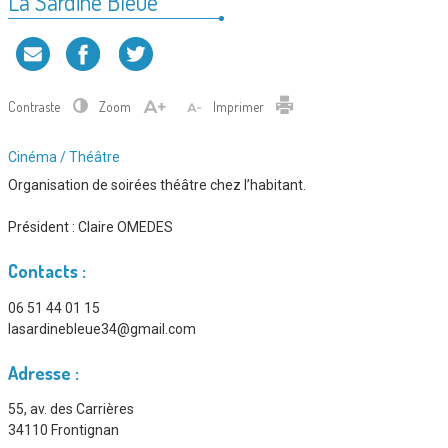
La Sardine Bleue
Contraste
Zoom
Imprimer
Type
Cinéma / Théâtre
d'association
Organisation de soirées théâtre chez l’habitant.
:
Président :
Claire OMEDES
Contacts :
06 51 44 01 15
lasardinebleue34@gmail.com
Adresse :
55, av. des Carrières
34110 Frontignan