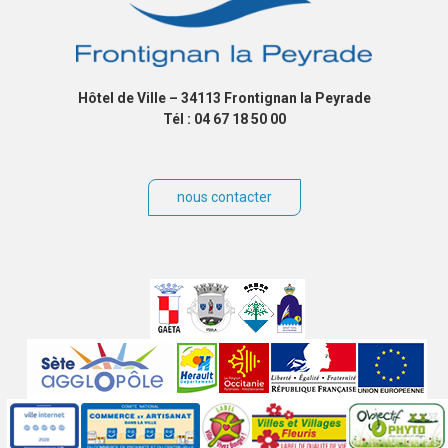
Hôtel de Ville – 34113 Frontignan la Peyrade
Tél : 04 67 18 50 00
nous contacter
Villes
jumelées
Sites
partenaires
Labels