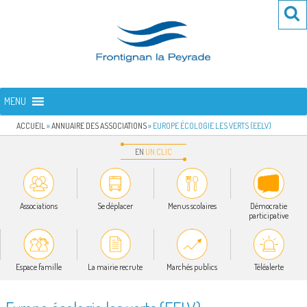
Aller
Re
R
au
po
contenu
:
principal
FRONTIGNAN LA PEYRADE
Bienvenue sur le site de la commune de Frontignan la Peyrade
MENU
ACCUEIL
»
ANNUAIRE DES ASSOCIATIONS
»
EUROPE ÉCOLOGIE LES VERTS (EELV)
EN
UN
CLIC
Associations
Se déplacer
Menus scolaires
Démocratie
participative
Espace famille
La mairie recrute
Marchés publics
Téléalerte