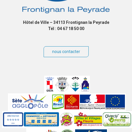
Hôtel de Ville – 34113 Frontignan la Peyrade
Tél : 04 67 18 50 00
nous contacter
Villes
jumelées
Sites
partenaires
Labels
Autres