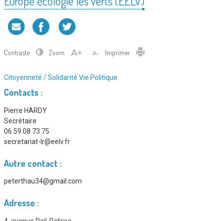
Europe écologie les verts (EELV)
Contraste
Zoom
Imprimer
Type
Citoyenneté / Solidarité
Vie Politique
d'association
Contacts :
:
Pierre HARDY
Secrétaire
06 59 08 73 75
secretariat-lr@eelv.fr
Autre contact :
peterthau34@gmail.com
Adresse :
4, avenue Pail-Pelisse