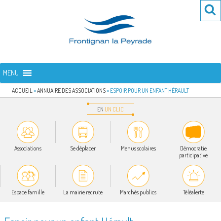
Aller
Re
R
au
po
contenu
:
principal
FRONTIGNAN LA PEYRADE
Bienvenue sur le site de la commune de Frontignan la Peyrade
MENU
ACCUEIL
»
ANNUAIRE DES ASSOCIATIONS
»
ESPOIR POUR UN ENFANT HÉRAULT
EN
UN
CLIC
Associations
Se déplacer
Menus scolaires
Démocratie
participative
Espace famille
La mairie recrute
Marchés publics
Téléalerte