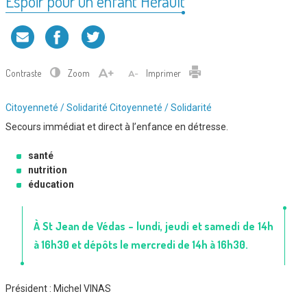
Espoir pour un enfant Hérault
Contraste
Zoom
Imprimer
Type
Citoyenneté / Solidarité
Citoyenneté / Solidarité
d'association
Secours immédiat et direct à l’enfance en détresse.
:
santé
nutrition
éducation
À St Jean de Védas – lundi, jeudi et samedi de 14h
à 16h30 et dépôts le mercredi de 14h à 16h30.
Président :
Michel VINAS