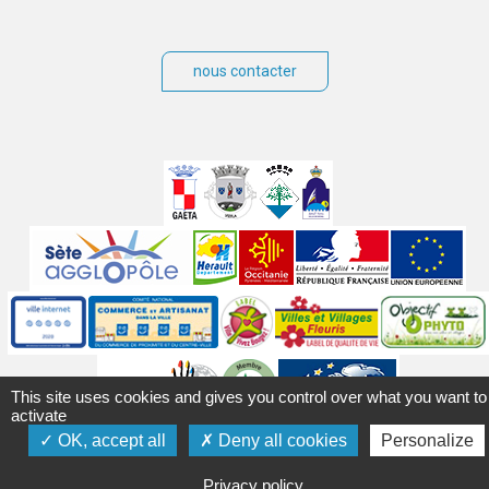
nous contacter
Villes
jumelées
Sites
partenaires
Labels
Autres
This site uses cookies and gives you control over what you want to
activate
OK, accept all
Deny all cookies
Personalize
Mentions légales
Accessibilité
Plan du site
Contact
Crédits
Gérer les cookies
Politique de confidentialité
Privacy policy